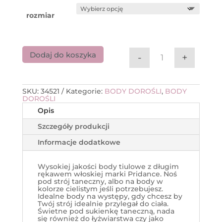
rozmiar
Dodaj do koszyka
-
+
ilość Body tiul
SKU:
34521
Kategorie:
BODY DOROŚLI
,
BODY
DOROŚLI
Opis
Szczegóły produkcji
Informacje dodatkowe
Wysokiej jakości body tiulowe z długim
rękawem włoskiej marki Pridance. Noś
pod strój taneczny, albo na body w
kolorze cielistym jeśli potrzebujesz.
Idealne body na występy, gdy chcesz by
Twój strój idealnie przylegał do ciała.
Świetne pod sukienkę taneczną, nada
się również do łyżwiarstwa czy jako