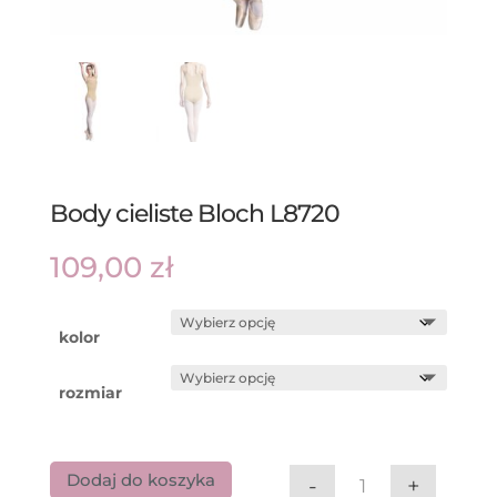
Body cieliste Bloch L8720
109,00
zł
kolor
rozmiar
Dodaj do koszyka
-
+
ilość Body cielis