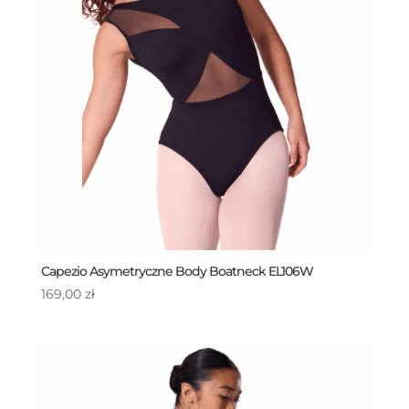
Capezio Asymetryczne Body Boatneck EL106W
169,00
zł