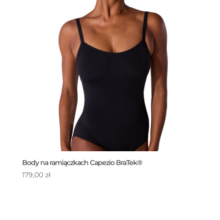
Body na ramiączkach Capezio BraTek®
179,00
zł