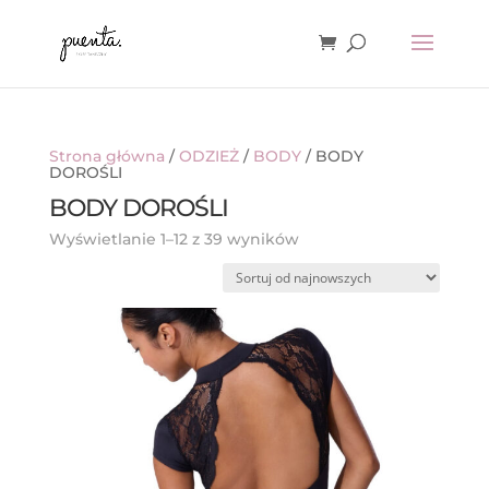
Strona główna
/
ODZIEŻ
/
BODY
/ BODY
DOROŚLI
BODY DOROŚLI
Posortowane
Wyświetlanie 1–12 z 39 wyników
według
najnowszych