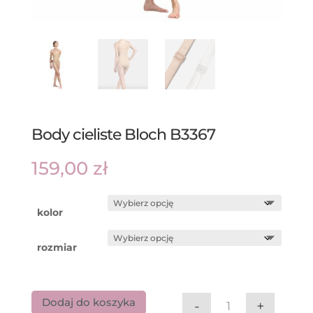
Body cieliste Bloch B3367
159,00
zł
kolor
rozmiar
Dodaj do koszyka
-
+
ilość Body cielis