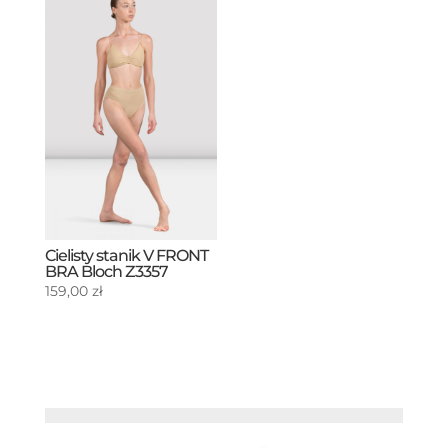
do
89,00 zł
Cielisty stanik V FRONT
BRA Bloch Z3357
159,00
zł