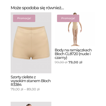
Może spodoba się również…
Promocja!
Promocja!
Body na ramiączkach
Bloch CL8720 (nude i
czarny)
Pierwotna
Aktualna
99,00
zł
79,00
zł
cena
cena
wynosiła:
wynosi:
Szorty cieliste z
99,00 zł.
79,00 zł.
wysokim stanem Bloch
R3384
Zakres
79,00
zł
–
89,00
zł
cen:
od
79,00 zł