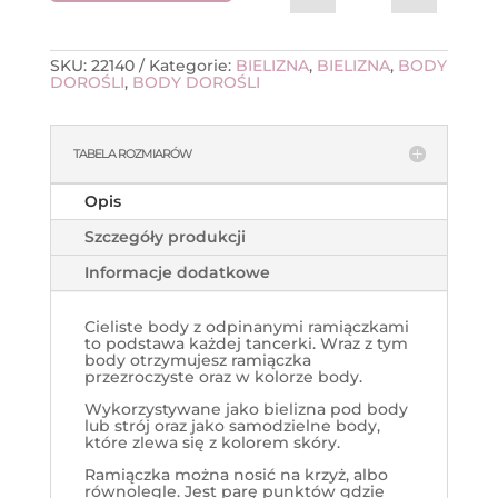
SKU:
22140
Kategorie:
BIELIZNA
,
BIELIZNA
,
BODY
DOROŚLI
,
BODY DOROŚLI
TABELA ROZMIARÓW
Opis
Szczegóły produkcji
Informacje dodatkowe
Cieliste body z odpinanymi ramiączkami
to podstawa każdej tancerki. Wraz z tym
body otrzymujesz ramiączka
przezroczyste oraz w kolorze body.
Wykorzystywane jako bielizna pod body
lub strój oraz jako samodzielne body,
które zlewa się z kolorem skóry.
Ramiączka można nosić na krzyż, albo
równolegle. Jest parę punktów gdzie