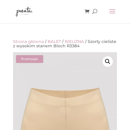
Strona główna
/
BALET
/
BIELIZNA
/ Szorty cieliste
z wysokim stanem Bloch R3384
Promocja!