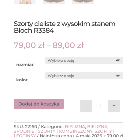
Szorty cieliste z wysokim stanem
Bloch R3384
Zakres
79,00
zł
–
89,00
zł
cen:
od
79,00 zł
do
rozmiar
89,00 zł
kolor
Dodaj do koszyka
-
+
ilość Szorty cie
SKU:
22160
Kategorie:
BIELIZNA
,
BIELIZNA
,
SPODNIE | SZORTY | KOMBINEZONY
,
SZORTY |
LEGGINSY
Najniższa cena (
4 maja 2026
):
79,00
zł