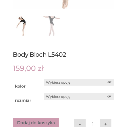
Body Bloch L5402
159,00
zł
kolor
rozmiar
Dodaj do koszyka
-
+
ilość Body Bloch