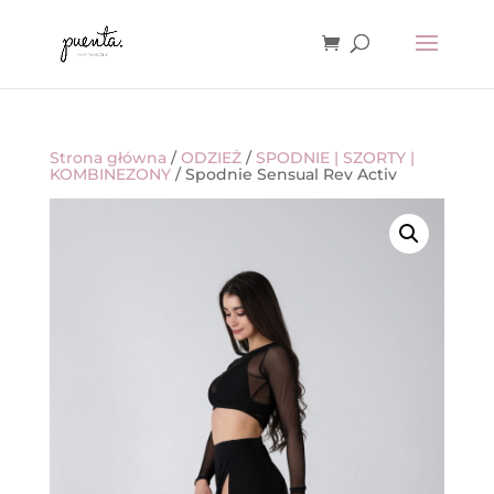
Strona główna
/
ODZIEŻ
/
SPODNIE | SZORTY |
KOMBINEZONY
/ Spodnie Sensual Rev Activ