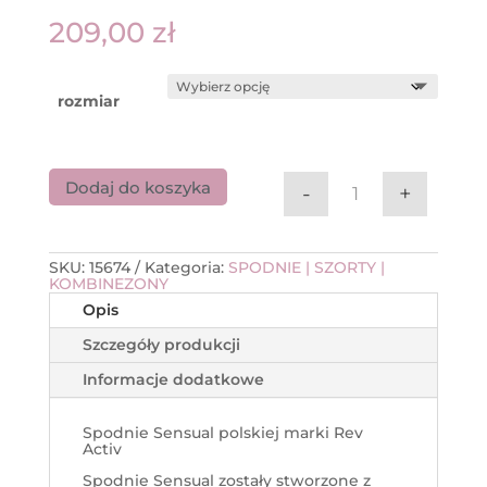
209,00
zł
rozmiar
Dodaj do koszyka
-
+
ilość Spodnie Se
SKU:
15674
Kategoria:
SPODNIE | SZORTY |
KOMBINEZONY
Opis
Szczegóły produkcji
Informacje dodatkowe
Spodnie Sensual polskiej marki Rev
Activ
Spodnie Sensual zostały stworzone z