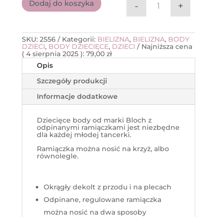
Dodaj do koszyka
-
+
ilość Body na ra
SKU:
2556
Kategorii:
BIELIZNA
,
BIELIZNA
,
BODY
DZIECI
,
BODY DZIECIĘCE
,
DZIECI
Najniższa cena
(
4 sierpnia 2025
):
79,00
zł
Opis
Szczegóły produkcji
Informacje dodatkowe
Dziecięce body od marki Bloch z
odpinanymi ramiączkami jest niezbędne
dla każdej młodej tancerki.
Ramiączka można nosić na krzyż, albo
równolegle.
Okrągły dekolt z przodu i na plecach
Odpinane, regulowane ramiączka
można nosić na dwa sposoby