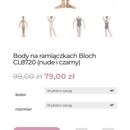
Body na ramiączkach Bloch
CL8720 (nude i czarny)
Pierwotna
Aktualna
99,00
zł
79,00
zł
cena
cena
wynosiła:
wynosi:
99,00 zł.
79,00 zł.
kolor
rozmiar