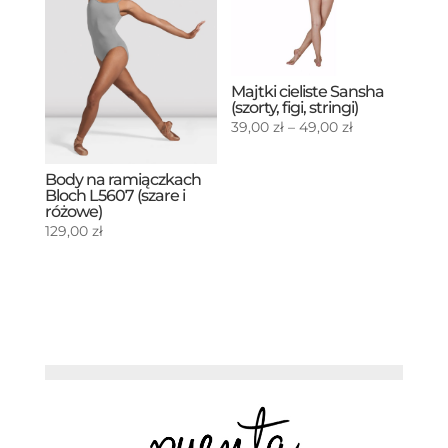
Majtki cieliste Sansha
(szorty, figi, stringi)
Zakres
39,00
zł
–
49,00
zł
cen:
od
Body na ramiączkach
39,00 zł
Bloch L5607 (szare i
różowe)
do
129,00
zł
49,00 zł