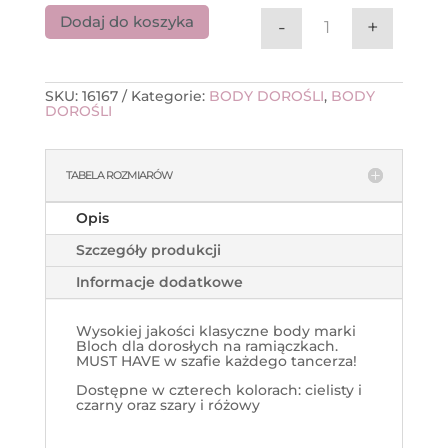
Dodaj do koszyka
-
+
ilość Body na ram
SKU:
16167
Kategorie:
BODY DOROŚLI
,
BODY
DOROŚLI
TABELA ROZMIARÓW
Opis
Szczegóły produkcji
Informacje dodatkowe
Wysokiej jakości klasyczne body marki
Bloch dla dorosłych na ramiączkach.
MUST HAVE w szafie każdego tancerza!
Dostępne w czterech kolorach: cielisty i
czarny oraz szary i różowy