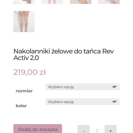
Nakolanniki żelowe do tańca Rev
Activ 2.0
219,00
zł
rozmiar
kolor
Dodaj do koszyka
-
+
ilość Nakolannik