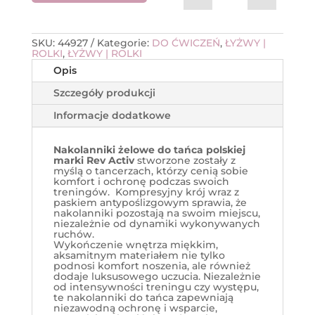
SKU:
44927
Kategorie:
DO ĆWICZEŃ
,
ŁYŻWY |
ROLKI
,
ŁYŻWY | ROLKI
Opis
Szczegóły produkcji
Informacje dodatkowe
Nakolanniki żelowe do tańca polskiej
marki Rev Activ
stworzone zostały z
myślą o tancerzach, którzy cenią sobie
komfort i ochronę podczas swoich
treningów. Kompresyjny krój wraz z
paskiem antypoślizgowym sprawia, że
nakolanniki pozostają na swoim miejscu,
niezależnie od dynamiki wykonywanych
ruchów.
Wykończenie wnętrza miękkim,
aksamitnym materiałem nie tylko
podnosi komfort noszenia, ale również
dodaje luksusowego uczucia. Niezależnie
od intensywności treningu czy występu,
te nakolanniki do tańca zapewniają
niezawodną ochronę i wsparcie,