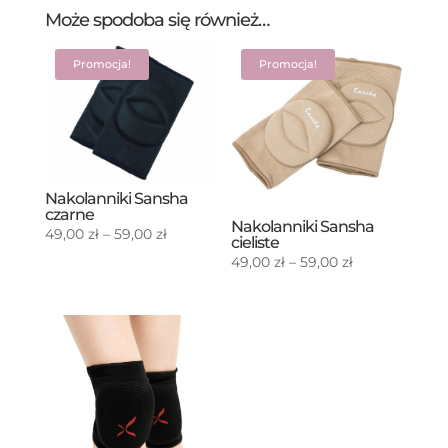
Może spodoba się również…
Promocja!
Promocja!
Nakolanniki Sansha
czarne
Nakolanniki Sansha
Zakres
49,00
zł
–
59,00
zł
cieliste
cen:
Zakres
49,00
zł
–
59,00
zł
od
cen:
49,00 zł
od
do
49,00 zł
59,00 zł
do
59,00 zł