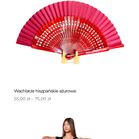
Wachlarze hiszpańskie ażurowe
Zakres
55,00
zł
–
75,00
zł
cen:
od
55,00 zł
do
75,00 zł