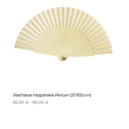
Wachlarze hiszpańskie Pericon (27-30,5 cm)
Zakres
85,00
zł
–
89,00
zł
cen:
od
85,00 zł
do