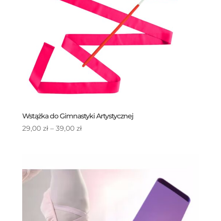
Wstążka do Gimnastyki Artystycznej
Zakres
29,00
zł
–
39,00
zł
cen:
od
29,00 zł
do
39,00 zł