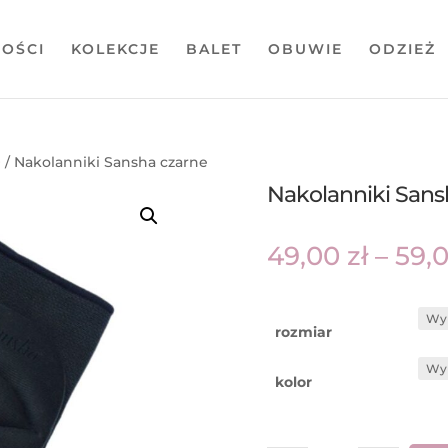
OŚCI
KOLEKCJE
BALET
OBUWIE
ODZIEŻ
O
/ Nakolanniki Sansha czarne
Nakolanniki Sans
49,00
zł
–
59,
rozmiar
kolor