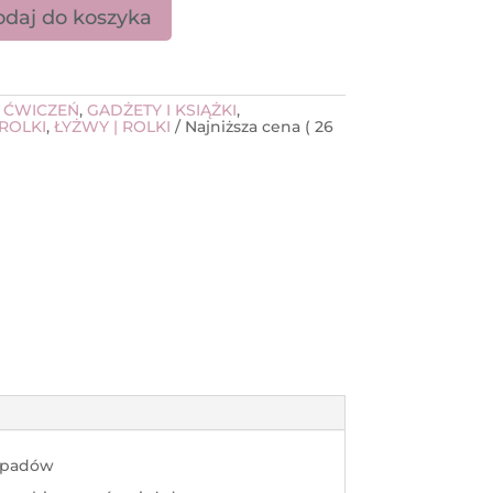
daj do koszyka
ki Sansha czarne
 ĆWICZEŃ
,
GADŻETY I KSIĄŻKI
,
 ROLKI
,
ŁYŻWY | ROLKI
Najniższa cena (
26
e padów