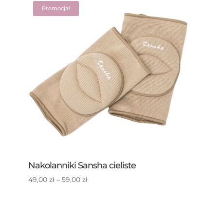
Promocja!
Nakolanniki Sansha cieliste
Zakres
49,00
zł
–
59,00
zł
cen:
od
49,00 zł