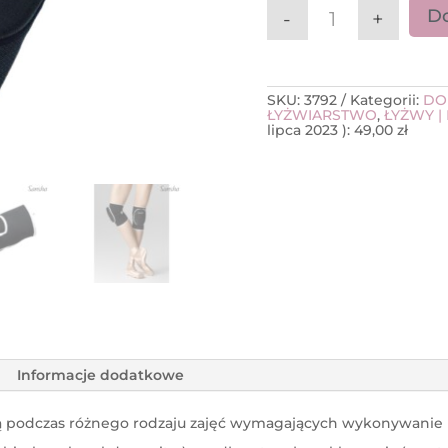
Do
-
+
ilość Nakolanni
SKU:
3792
Kategorii:
DO
ŁYŻWIARSTWO
,
ŁYŻWY |
lipca 2023
):
49,00
zł
Informacje dodatkowe
ą podczas różnego rodzaju zajęć wymagających wykonywani