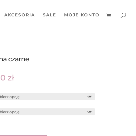
AKCESORIA
SALE
MOJE KONTO
ha czarne
Zakres
00
zł
cen:
od
49,00 zł
do
59,00 zł