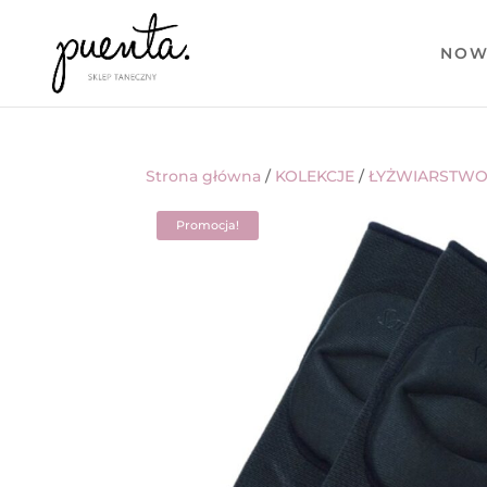
NOW
Strona główna
/
KOLEKCJE
/
ŁYŻWIARSTW
Promocja!