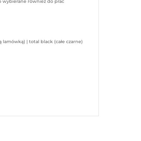
to wybierane również do prac
ą lamówką) | total black (całe czarne)