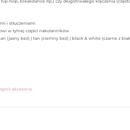
 hip-hop, breakdance itp.) czy długotrwałego klęczenia (częs
mi i stłuczeniami
owi w tylnej części nakolanników
n (jasny beż) | tan (ciemny beż) | black & white (czarne z biał
)
gorii akcesoria