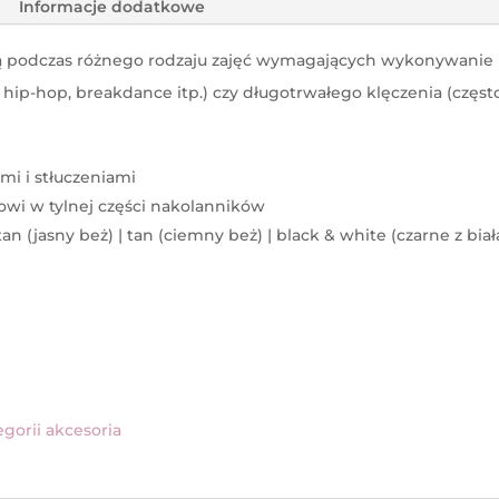
Informacje dodatkowe
ą podczas różnego rodzaju zajęć wymagających wykonywani
 hip-hop, breakdance itp.) czy długotrwałego klęczenia (częs
mi i stłuczeniami
owi w tylnej części nakolanników
n (jasny beż) | tan (ciemny beż) | black & white (czarne z biał
)
gorii akcesoria