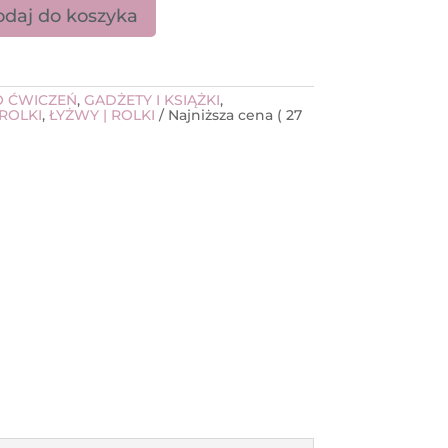
daj do koszyka
i Sansha cieliste
 ĆWICZEŃ
,
GADŻETY I KSIĄŻKI
,
 ROLKI
,
ŁYŻWY | ROLKI
Najniższa cena (
27