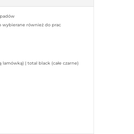
e padów
to wybierane również do prac
ą lamówką) | total black (całe czarne)