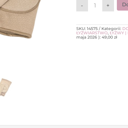
Do
-
+
ilość Nakolannik
SKU:
14575
Kategorii:
DO
ŁYŻWIARSTWO
,
ŁYŻWY |
maja 2026
):
49,00
zł