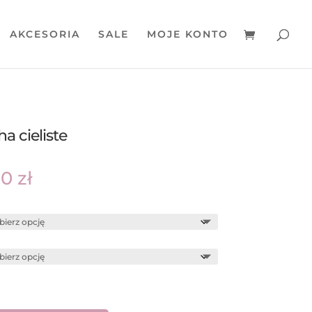
AKCESORIA
SALE
MOJE KONTO
a cieliste
Zakres
00
zł
cen:
od
49,00 zł
do
59,00 zł