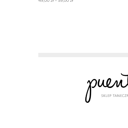
Zakres
49,00
zł
–
59,00
zł
cen:
od
49,00 zł
do
59,00 zł