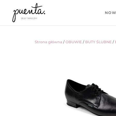
NOW
Strona główna
/
OBUWIE
/
BUTY ŚLUBNE
/