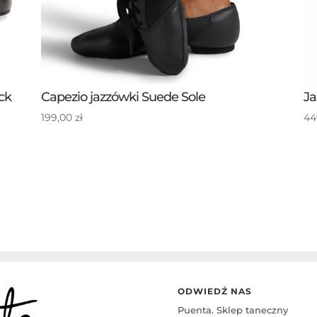
ck
Capezio jazzówki Suede Sole
Ja
199,00
zł
44
ODWIEDŹ NAS
Puenta. Sklep taneczny