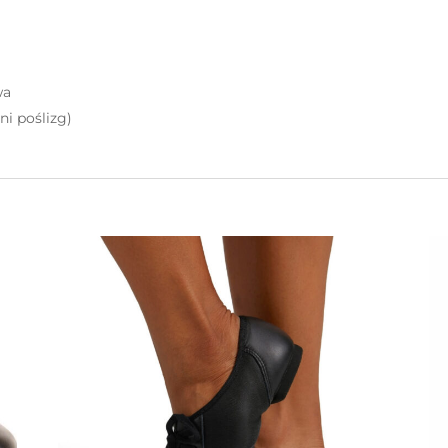
wa
i poślizg)