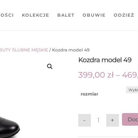
OŚCI
KOLEKCJE
BALET
OBUWIE
ODZIEŻ
BUTY ŚLUBNE MĘSKIE
/ Kozdra model 49
Kozdra model 49
399,00
zł
–
469
rozmiar
Dod
-
+
ilość Kozdra mode