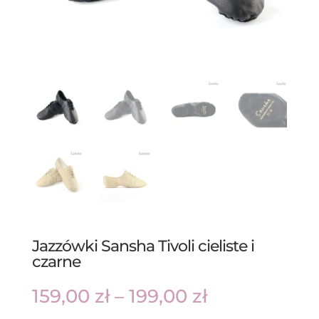
Jazzówki Sansha Tivoli cieliste i
czarne
Zakres
159,00
zł
–
199,00
zł
cen:
od