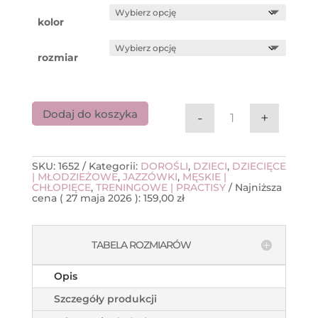
159,00 zł
do
kolor
199,00 zł
rozmiar
Dodaj do koszyka
-
+
ilość Jazzówki San
SKU:
1652
Kategorii:
DOROŚLI
,
DZIECI
,
DZIECIĘCE
| MŁODZIEŻOWE
,
JAZZÓWKI
,
MĘSKIE |
CHŁOPIĘCE
,
TRENINGOWE | PRACTISY
Najniższa
cena (
27 maja 2026
):
159,00
zł
TABELA ROZMIARÓW
Opis
Szczegóły produkcji