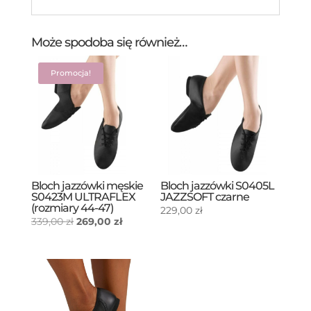
Może spodoba się również…
Promocja!
Bloch jazzówki męskie
Bloch jazzówki S0405L
S0423M ULTRAFLEX
JAZZSOFT czarne
(rozmiary 44-47)
229,00
zł
Pierwotna
Aktualna
339,00
zł
269,00
zł
cena
cena
wynosiła:
wynosi:
339,00 zł.
269,00 zł.