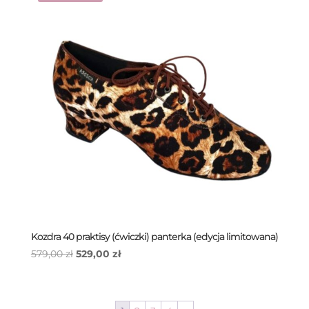
Kozdra 40 praktisy (ćwiczki) panterka (edycja limitowana)
Pierwotna
Aktualna
579,00
zł
529,00
zł
cena
cena
wynosiła:
wynosi:
579,00 zł.
529,00 zł.