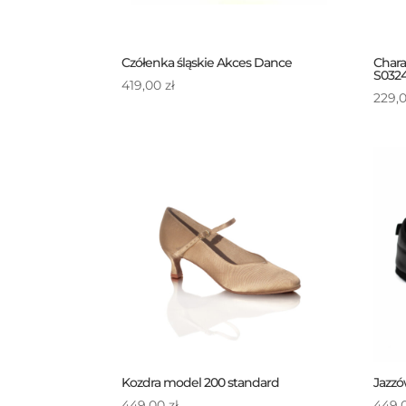
Czółenka śląskie Akces Dance
Chara
S032
419,00
zł
229,
Kozdra model 200 standard
Jazzó
449,00
zł
449,