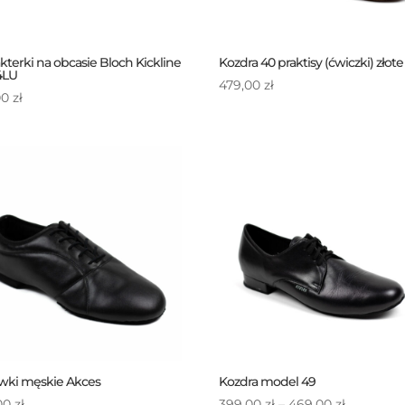
kterki na obcasie Bloch Kickline
Kozdra 40 praktisy (ćwiczki) złote
4LU
479,00
zł
00
zł
wki męskie Akces
Kozdra model 49
Zakres
00
zł
399,00
zł
–
469,00
zł