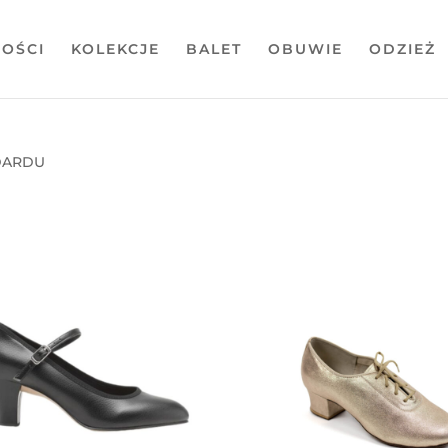
OŚCI
KOLEKCJE
BALET
OBUWIE
ODZIEŻ
DARDU
towane
g
wszych