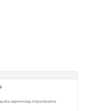
i
iączka zapewniają indywidualne