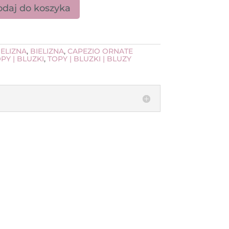
daj do koszyka
tanik Fondness limitowana kolekcja
IELIZNA
,
BIELIZNA
,
CAPEZIO ORNATE
PY | BLUZKI
,
TOPY | BLUZKI | BLUZY