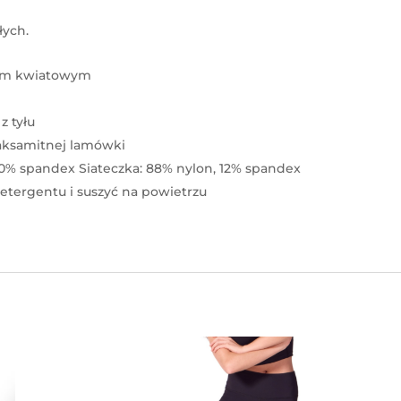
łych.
wem kwiatowym
z tyłu
 aksamitnej lamówki
 20% spandex Siateczka: 88% nylon, 12% spandex
detergentu i suszyć na powietrzu