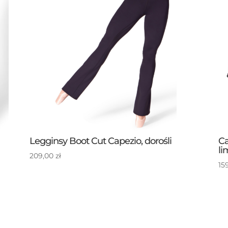
Legginsy Boot Cut Capezio, dorośli
Ca
li
209,00
zł
15