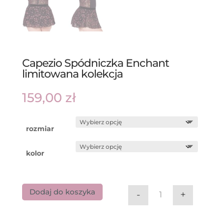
Capezio Spódniczka Enchant
limitowana kolekcja
159,00
zł
rozmiar
kolor
Dodaj do koszyka
-
+
ilość Capezio Sp