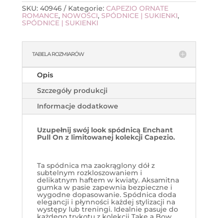
SKU:
40946
Kategorie:
CAPEZIO ORNATE
ROMANCE
,
NOWOŚCI
,
SPÓDNICE | SUKIENKI
,
SPÓDNICE | SUKIENKI
TABELA ROZMIARÓW
Opis
Szczegóły produkcji
Informacje dodatkowe
Uzupełnij swój look spódnicą Enchant
Pull On z limitowanej kolekcji Capezio.
Ta spódnica ma zaokrąglony dół z
subtelnym rozkloszowaniem i
delikatnym haftem w kwiaty. Aksamitna
gumka w pasie zapewnia bezpieczne i
wygodne dopasowanie. Spódnica doda
elegancji i płynności każdej stylizacji na
występy lub treningi. Idealnie pasuje do
każdego trykotu z kolekcji Take a Bow.