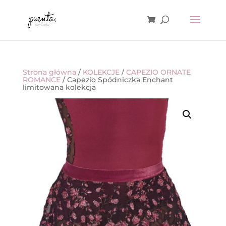
Strona główna
/
KOLEKCJE
/
CAPEZIO ORNATE
ROMANCE
/ Capezio Spódniczka Enchant
limitowana kolekcja