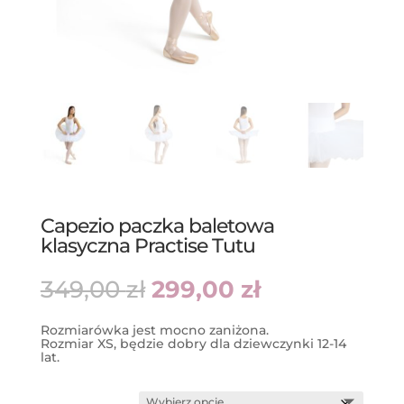
Capezio paczka baletowa
klasyczna Practise Tutu
Pierwotna
Aktualna
349,00
zł
299,00
zł
cena
cena
wynosiła:
wynosi:
349,00 zł.
299,00 zł.
Rozmiarówka jest mocno zaniżona.
Rozmiar XS, będzie dobry dla dziewczynki 12-14
lat.