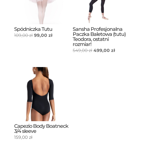
Spódniczka Tutu
Sansha Profesjonalna
Paczka Baletowa (tutu)
Pierwotna
Aktualna
109,00
zł
99,00
zł
Teodora, ostatni
cena
cena
rozmiar!
wynosiła:
wynosi:
Pierwotna
Aktualna
549,00
zł
499,00
zł
109,00 zł.
99,00 zł.
cena
cena
wynosiła:
wynosi:
549,00 zł.
499,00 zł.
Capezio Body Boatneck
3/4 sleeve
159,00
zł