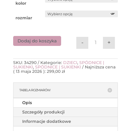
kolor
rozmiar
Dodaj do koszyka
-
+
ilość Capezio pa
SKU:
34290
Kategorie:
DZIECI
,
SPÓDNICE |
SUKIENKI
,
SPÓDNICE | SUKIENKI
Najniższa cena
(
13 maja 2026
):
299,00
zł
TABELA ROZMIARÓW
Opis
Szczegóły produkcji
Informacje dodatkowe