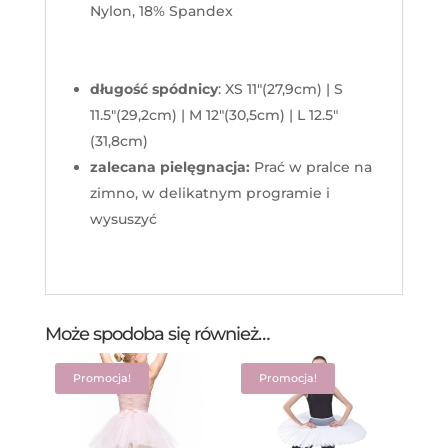
Nylon, 18% Spandex
długość
spódnicy
: XS 11"(27,9
cm
) |
S
11.5"(29,2
cm
) |
M
12"(30,5
cm
) |
L
12.5"
(31,8
cm
)
zalecana
pielęgnacja
:
Prać
w
pralce
na
zimno
,
w
delikatnym
programie
i
wysuszyć
Może spodoba się również…
Promocja!
Promocja!