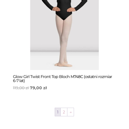
Glow Girl Twist Front Top Bloch M748C (ostatni rozmiar
6-7 lat)
Pierwotna
Aktualna
119,00
zł
79,00
zł
cena
cena
wynosiła:
wynosi:
119,00 zł.
79,00 zł.
1
2
→