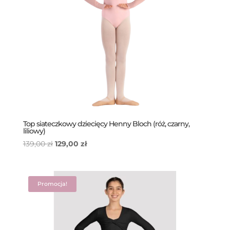
Top siateczkowy dziecięcy Henny Bloch (róż, czarny,
liliowy)
Pierwotna
Aktualna
139,00
zł
129,00
zł
cena
cena
wynosiła:
wynosi:
139,00 zł.
129,00 zł.
Promocja!