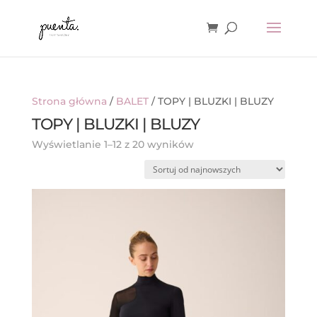
Strona główna
/
BALET
/ TOPY | BLUZKI | BLUZY
TOPY | BLUZKI | BLUZY
Posortowane
Wyświetlanie 1–12 z 20 wyników
według
najnowszych