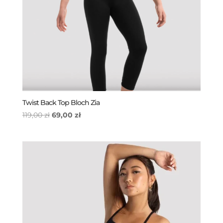
Twist Back Top Bloch Zia
Pierwotna
Aktualna
119,00
zł
69,00
zł
cena
cena
wynosiła:
wynosi:
119,00 zł.
69,00 zł.