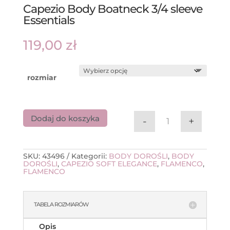
Capezio Body Boatneck 3/4 sleeve
Essentials
119,00
zł
rozmiar
Dodaj do koszyka
-
+
ilość Capezio Bo
SKU:
43496
Kategorii:
BODY DOROŚLI
,
BODY
DOROŚLI
,
CAPEZIO SOFT ELEGANCE
,
FLAMENCO
,
FLAMENCO
TABELA ROZMIARÓW
Opis