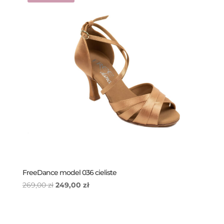
FreeDance model 036 cieliste
Pierwotna
Aktualna
269,00
zł
249,00
zł
cena
cena
wynosiła:
wynosi:
269,00 zł.
249,00 zł.