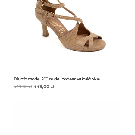
Triunfo model 209 nude (podeszwa łosiówka)
Pierwotna
Aktualna
549,00
zł
449,00
zł
cena
cena
wynosiła:
wynosi:
549,00 zł.
449,00 zł.