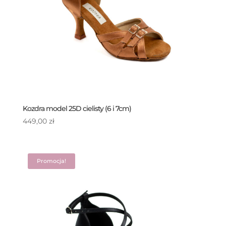
Kozdra model 25D cielisty (6 i 7cm)
449,00
zł
Promocja!