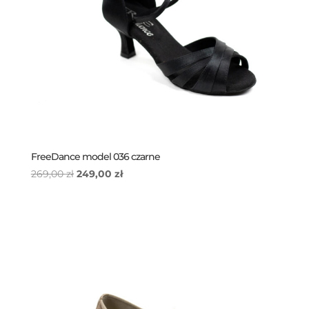
FreeDance model 036 czarne
Pierwotna
Aktualna
269,00
zł
249,00
zł
cena
cena
wynosiła:
wynosi:
269,00 zł.
249,00 zł.