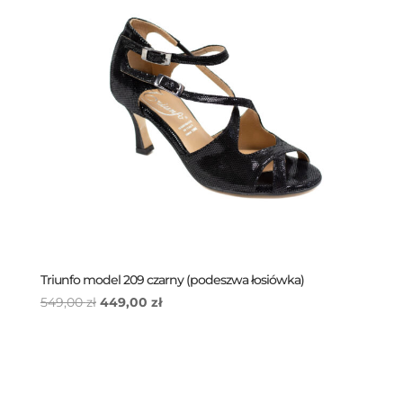
Triunfo model 209 czarny (podeszwa łosiówka)
Pierwotna
Aktualna
549,00
zł
449,00
zł
cena
cena
wynosiła:
wynosi:
549,00 zł.
449,00 zł.