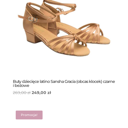
Buty dziecięce latino Sansha Gracia (obcas klocek) czarne
i beżowe
Pierwotna
Aktualna
269,00
zł
249,00
zł
cena
cena
wynosiła:
wynosi:
269,00 zł.
249,00 zł.
Promocja!