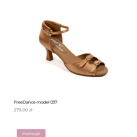
469,00 zł
FreeDance model 037
279,00
zł
Promocja!