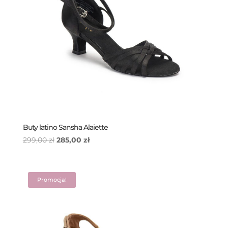
Buty latino Sansha Alaiette
Pierwotna
Aktualna
299,00
zł
285,00
zł
cena
cena
wynosiła:
wynosi:
299,00 zł.
285,00 zł.
Promocja!