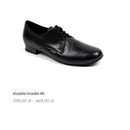
Kozdra model 49
Zakres
399,00
zł
–
469,00
zł
cen:
od
399,00 zł
do