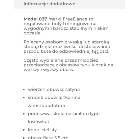
o
Informacje dodatkowe
ł
ą
c
Model 037
marki FreeDance to
z
regulowane buty treningowe na
y
wygodnym i bardzo stabilnym niskim
ć
obcasie.
d
o
Polecany osobom z wąską lub szeroką
p
stopą, dzięki możliwości dostosowania
o
przodu buta do odpowiedniej tęgości.
w
i
Często wybierane przez młodzież
a
przechodzącą z obcasów typu klocek na
d
węższy i wyższy obcas.
o
m
i
e
wierzch obuwia: satyna
ń
o
środek obuwia: tkanina
d
o
zamszopodobna
s
podeszwa: skóra naturalna (typu
t
ę
łosiówka)
p
n
kolor: cielisty
o
ś
obcas: flare 5,5 cm