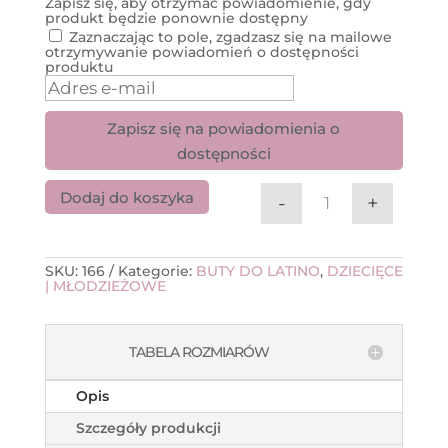
Zapisz się, aby otrzymać powiadomienie, gdy
produkt będzie ponownie dostępny
Zaznaczając to pole, zgadzasz się na mailowe
otrzymywanie powiadomień o dostępności
produktu
W
p
i
s
Zapisz się na powiadomienia o
z
dostępności
s
w
ó
Dodaj do koszyka
-
+
j
ilość FreeDance
a
d
r
e
SKU:
166
Kategorie:
BUTY DO LATINO
,
DZIECIĘCE
s
| MŁODZIEŻOWE
m
a
i
l
o
TABELA ROZMIARÓW
w
y
,
Opis
b
y
Szczegóły produkcji
d