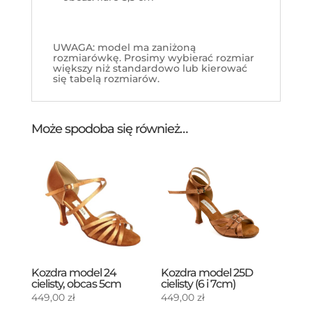
c
i
UWAGA: model ma zaniżoną
rozmiarówkę. Prosimy wybierać rozmiar
większy niż standardowo lub kierować
się tabelą rozmiarów.
Może spodoba się również…
Kozdra model 24
Kozdra model 25D
cielisty, obcas 5cm
cielisty (6 i 7cm)
449,00
zł
449,00
zł