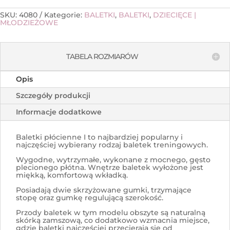
SKU:
4080
Kategorie:
BALETKI
,
BALETKI
,
DZIECIĘCE |
MŁODZIEŻOWE
TABELA ROZMIARÓW
Opis
Szczegóły produkcji
Informacje dodatkowe
Baletki płócienne I to najbardziej popularny i
najczęściej wybierany rodzaj baletek treningowych.
Wygodne, wytrzymałe, wykonane z mocnego, gęsto
plecionego płótna. Wnętrze baletek wyłożone jest
miękką, komfortową wkładką.
Posiadają dwie skrzyżowane gumki, trzymające
stopę oraz gumkę regulującą szerokość.
Przody baletek w tym modelu obszyte są naturalną
skórką zamszową, co dodatkowo wzmacnia miejsce,
gdzie baletki najczęściej przecierają się od