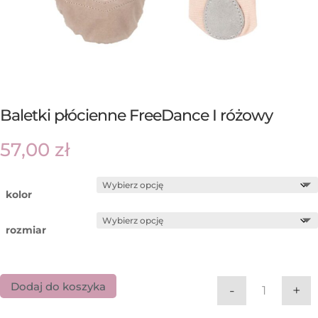
Baletki płócienne FreeDance I różowy
57,00
zł
kolor
rozmiar
Dodaj do koszyka
-
+
ilość Bale