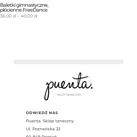
Baletki gimnastyczne,
płócienne FreeDance
Zakres
36,00
zł
–
40,00
zł
cen:
od
36,00 zł
do
40,00 zł
ODWIEDŹ NAS
Puenta. Sklep taneczny
Ul. Poznańska 22
60-849 Poznań