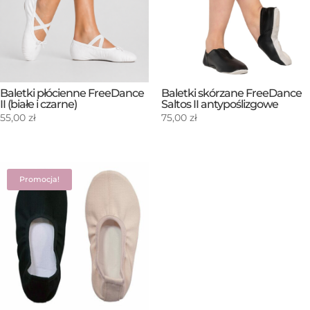
Baletki płócienne FreeDance
Baletki skórzane FreeDance
II (białe i czarne)
Saltos II antypoślizgowe
55,00
zł
75,00
zł
Promocja!