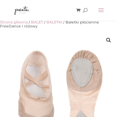
Strona główna
/
BALET
/
BALETKI
/ Baletki płócienne
FreeDance I różowy