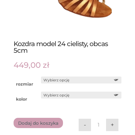
Kozdra model 24 cielisty, obcas
5cm
449,00
zł
rozmiar
kolor
Dodaj do koszyka
-
+
ilość Kozdra mode