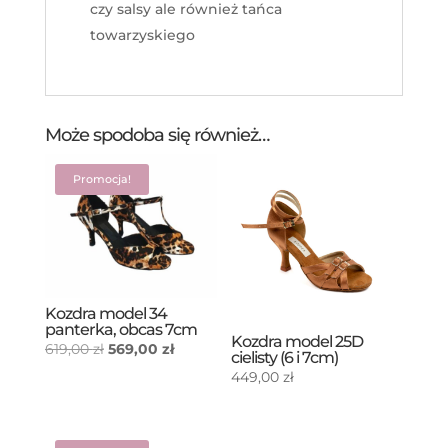
czy salsy ale również tańca
towarzyskiego
Może spodoba się również…
Promocja!
Kozdra model 34
panterka, obcas 7cm
Kozdra model 25D
Pierwotna
Aktualna
619,00
zł
569,00
zł
cielisty (6 i 7cm)
cena
cena
449,00
zł
wynosiła:
wynosi:
619,00 zł.
569,00 zł.