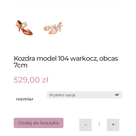
Kozdra model 104 warkocz, obcas
7cm
529,00
zł
rozmiar
Dodaj do koszyka
-
+
ilość Kozdra mod