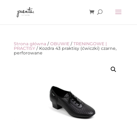
Strona główna
/
OBUWIE
/
TRENINGOWE |
PRACTISY
/ Kozdra 43 praktisy (ćwiczki) czarne,
perforowane