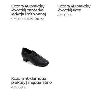
Kozdra 40 praktisy
Kozdra 40 praktisy
(ćwiczki) panterka
(ćwiczki) złote
(edycja limitowana)
479,00
zł
Pierwotna
Aktualna
579,00
zł
529,00
zł
cena
cena
wynosiła:
wynosi:
579,00 zł.
529,00 zł.
Kozdra 40 damskie
praktisy | męskie latino
439,00
zł