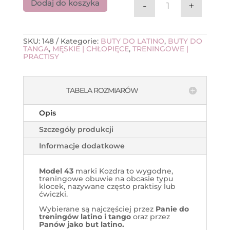
Dodaj do koszyka
-
+
ilość Kozdra 43 p
SKU:
148
Kategorie:
BUTY DO LATINO
,
BUTY DO
TANGA
,
MĘSKIE | CHŁOPIĘCE
,
TRENINGOWE |
PRACTISY
TABELA ROZMIARÓW
Opis
Szczegóły produkcji
Informacje dodatkowe
Model 43
marki Kozdra to wygodne,
treningowe obuwie na obcasie typu
klocek, nazywane często praktisy lub
ćwiczki.
Wybierane są najczęściej przez
Panie
do
treningów latino
i tango
oraz przez
Panów jako but latino.