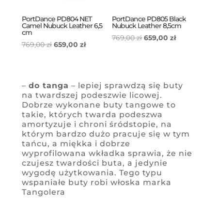
PortDance PD804 NET
PortDance PD805 Black
Camel Nubuck Leather 6,5
Nubuck Leather 8,5cm
cm
Pierwotna
Aktualna
769,00
zł
659,00
zł
Pierwotna
Aktualna
769,00
zł
659,00
zł
cena
cena
cena
cena
wynosiła:
wynosi:
wynosiła:
wynosi:
769,00 zł.
659,00 zł.
769,00 zł.
659,00 zł.
–
do tanga
– lepiej sprawdzą się buty
na twardszej podeszwie licowej.
Dobrze wykonane buty tangowe to
takie, których twarda podeszwa
amortyzuje i chroni śródstopie, na
którym bardzo dużo pracuje się w tym
tańcu, a miękka i dobrze
wyprofilowana wkładka sprawia, że nie
czujesz twardości buta, a jedynie
wygodę użytkowania. Tego typu
wspaniałe buty robi włoska marka
Tangolera