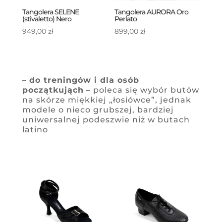
Tangolera SELENE
Tangolera AURORA Oro
(stivaletto) Nero
Perlato
949,00
zł
899,00
zł
–
do treningów i dla osób
początkująch
– poleca się wybór butów
na skórze miękkiej „łosiówce”, jednak
modele o nieco grubszej, bardziej
uniwersalnej podeszwie niż w butach
latino