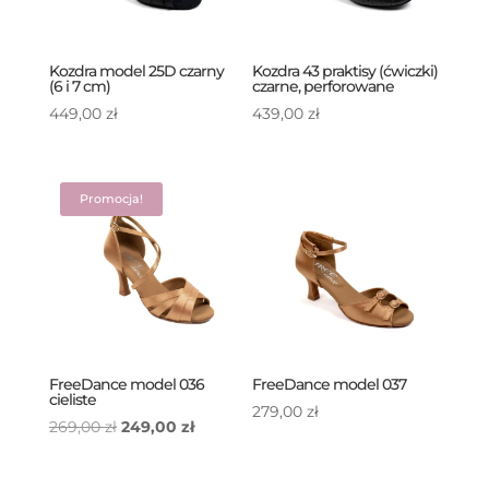
Kozdra model 25D czarny
Kozdra 43 praktisy (ćwiczki)
(6 i 7 cm)
czarne, perforowane
449,00
zł
439,00
zł
Promocja!
FreeDance model 036
FreeDance model 037
cieliste
279,00
zł
Pierwotna
Aktualna
269,00
zł
249,00
zł
cena
cena
wynosiła:
wynosi: