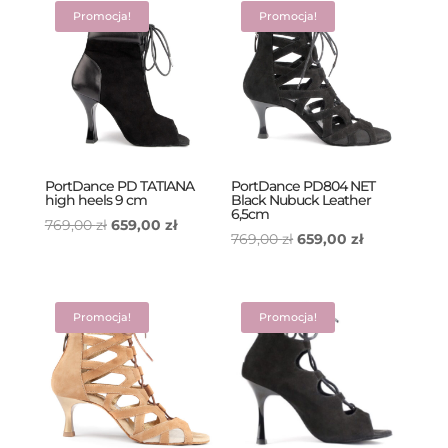
Promocja!
Promocja!
PortDance PD TATIANA
PortDance PD804 NET
high heels 9 cm
Black Nubuck Leather
6,5cm
Pierwotna
Aktualna
769,00
zł
659,00
zł
Pierwotna
Aktualna
769,00
zł
659,00
zł
cena
cena
cena
cena
wynosiła:
wynosi:
wynosiła:
wynosi:
769,00 zł.
659,00 zł.
769,00 zł.
659,00 zł.
Promocja!
Promocja!