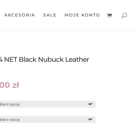
AKCESORIA
SALE
MOJE KONTO
 NET Black Nubuck Leather
rwotna
Aktualna
,00
zł
a
cena
siła:
wynosi:
00 zł.
659,00 zł.