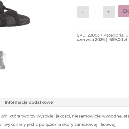
Do
-
+
ilość PortDanc
SKU:
23003
Kategoria:
B
czerwca 2026
):
659,00
zł
Informacje dodatkowe
m, która tworzy wysokiej jakości, niesamowicie wygodne, stab
wykonany jest z połączenia skóry zamszowej i licowej.