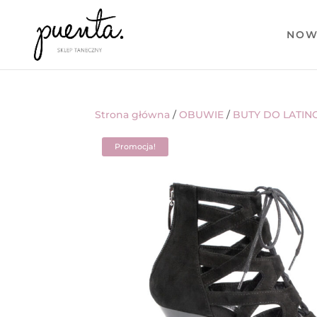
NOW
Strona główna
/
OBUWIE
/
BUTY DO LATIN
Promocja!