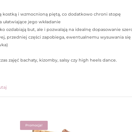
 kostką i wzmocnioną piętą, co dodatkowo chroni stopę
ta ułatwiające jego wkładanie
lko ozdabiają but, ale i pozwalają na idealnę dopasowanie szer
wej, przedniej części zapobiega, ewentualnemu wysuwania się
wka)
zas zajęć bachaty, kizomby, salsy czy high heels dance.
utaj
Promocja!