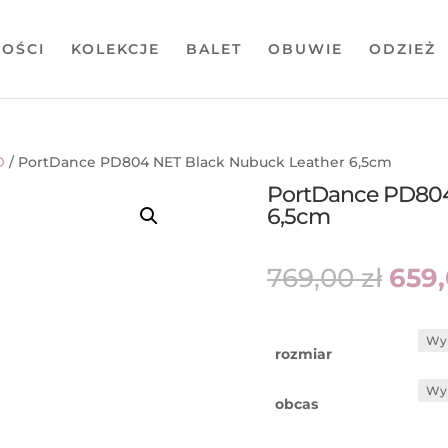
OŚCI
KOLEKCJE
BALET
OBUWIE
ODZIEŻ
O
/ PortDance PD804 NET Black Nubuck Leather 6,5cm
PortDance PD804
6,5cm
Pie
769,00
zł
659
cen
wyno
769,
rozmiar
obcas