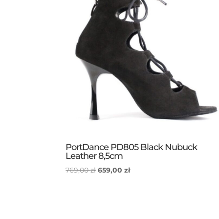
PortDance PD805 Black Nubuck
Leather 8,5cm
Pierwotna
Aktualna
769,00
zł
659,00
zł
cena
cena
wynosiła:
wynosi:
769,00 zł.
659,00 zł.