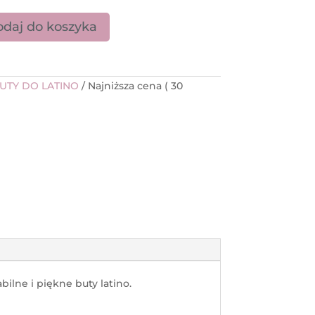
daj do koszyka
e PD804 NET Black Nubuck Leather 6,5cm
UTY DO LATINO
Najniższa cena (
30
ilne i piękne buty latino.