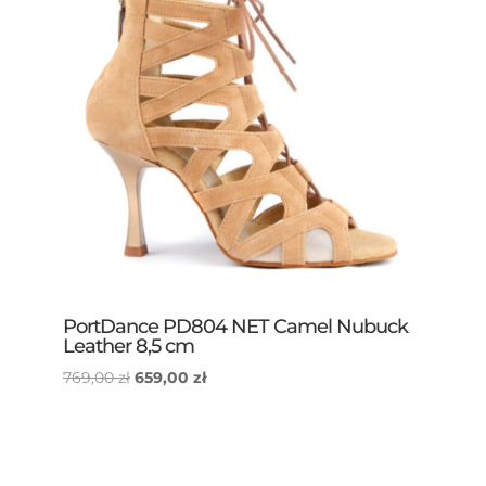
PortDance PD804 NET Camel Nubuck
Leather 8,5 cm
Pierwotna
Aktualna
769,00
zł
659,00
zł
cena
cena
wynosiła:
wynosi:
769,00 zł.
659,00 zł.