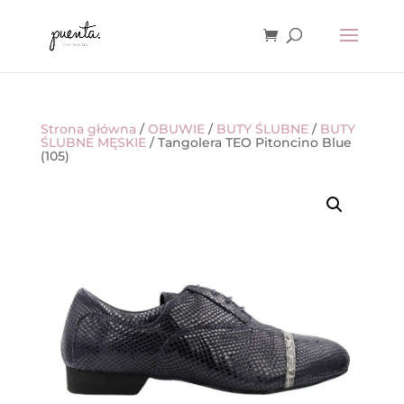
Strona główna
/
OBUWIE
/
BUTY ŚLUBNE
/
BUTY
ŚLUBNE MĘSKIE
/ Tangolera TEO Pitoncino Blue
(105)