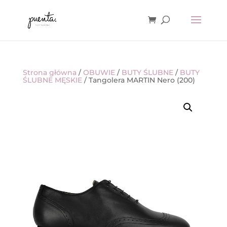
Strona główna
/
OBUWIE
/
BUTY ŚLUBNE
/
BUTY
ŚLUBNE MĘSKIE
/ Tangolera MARTIN Nero (200)