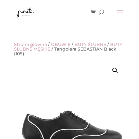
Strona główna
/
OBUWIE
/
BUTY ŚLUBNE
/
BUTY
ŚLUBNE MĘSKIE
/ Tangolera SEBASTIAN Black
(109)