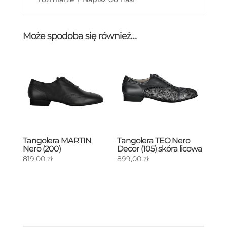
Może spodoba się również…
Tangolera MARTIN
Tangolera TEO Nero
Nero (200)
Decor (105) skóra licowa
819,00
zł
899,00
zł