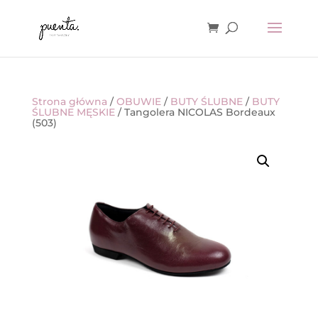
Strona główna
/
OBUWIE
/
BUTY ŚLUBNE
/
BUTY
ŚLUBNE MĘSKIE
/ Tangolera NICOLAS Bordeaux
(503)