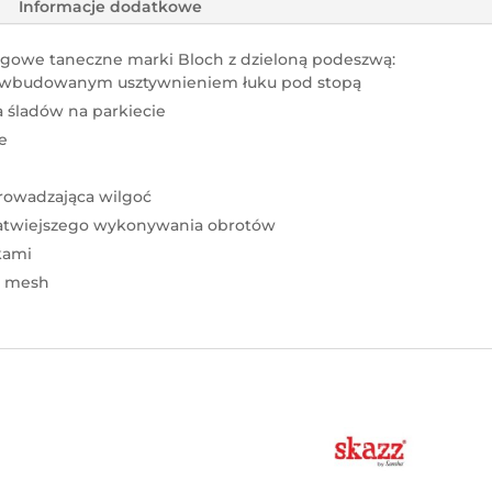
Informacje dodatkowe
gowe taneczne marki Bloch z dzieloną podeszwą:
z wbudowanym usztywnieniem łuku pod stopą
a śladów na parkiecie
e
rowadzająca wilgoć
łatwiejszego wykonywania obrotów
kami
pu mesh