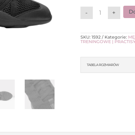
Do
-
+
ilość Sneakers B
SKU:
1592
Kategorie:
MĘ
TRENINGOWE | PRACTIS
TABELA ROZMIARÓW