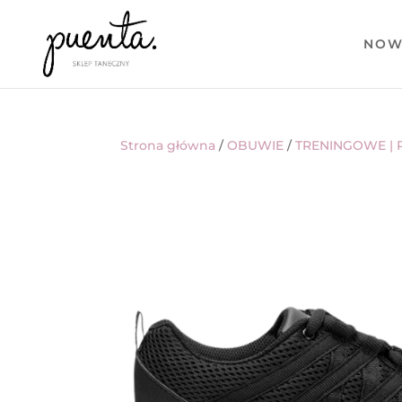
NOW
Strona główna
/
OBUWIE
/
TRENINGOWE | 