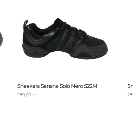
Sneakers Sansha Solo Nero S22M
Sn
289,00
zł
28