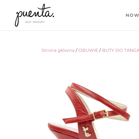
NOW
Strona główna
/
OBUWIE
/
BUTY DO TANG