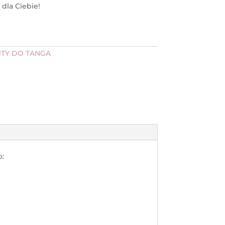
dla Ciebie!
TY DO TANGA
o: