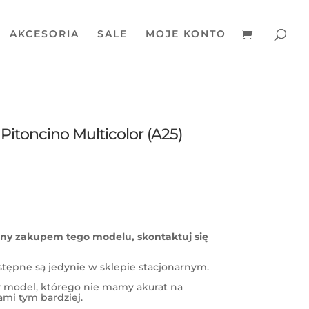
AKCESORIA
SALE
MOJE KONTO
itoncino Multicolor (A25)
wany zakupem tego modelu, skontaktuj się
stępne są jedynie w sklepie stacjonarnym.
ny model, którego nie mamy akurat na
nami tym bardziej.