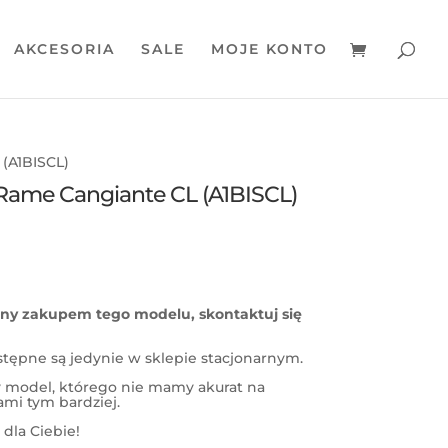
AKCESORIA
SALE
MOJE KONTO
(A1BISCL)
Rame Cangiante CL (A1BISCL)
wany zakupem tego modelu, skontaktuj się
stępne są jedynie w sklepie stacjonarnym.
ny model, którego nie mamy akurat na
nami tym bardziej.
dla Ciebie!