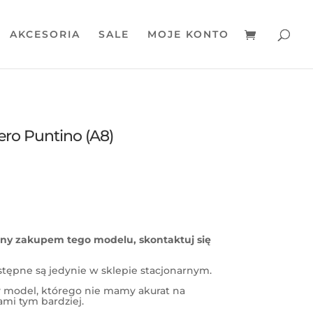
AKCESORIA
SALE
MOJE KONTO
ero Puntino (A8)
wany zakupem tego modelu, skontaktuj się
stępne są jedynie w sklepie stacjonarnym.
ny model, którego nie mamy akurat na
nami tym bardziej.