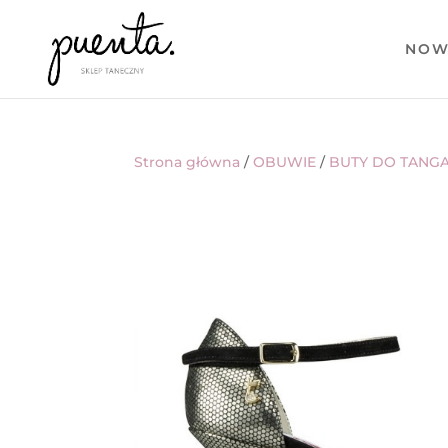
NOW
Strona główna
/
OBUWIE
/
BUTY DO TANG