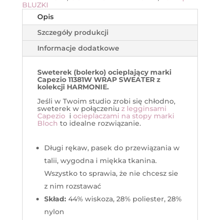
BLUZKI
Opis
Szczegóły produkcji
Informacje dodatkowe
Sweterek (bolerko) ocieplający marki
Capezio
11381W WRAP SWEATER
z
kolekcji HARMONIE
.
Jeśli
w
Twoim
studio
zrobi
się
chłodno
,
sweterek w połącze
niu
z legginsami
Capezio
i
ocieplaczami na stopy marki
Bloch
to idealne rozwiązanie.
Długi rękaw, pasek do przewiązania w
talii, wygodna i miękka tkanina.
Wszystko to sprawia, że nie chcesz sie
z nim rozstawać
Skład:
44
%
wiskoza
,
28
%
poliester
,
28
%
nylon