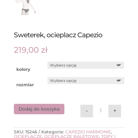
Sweterek, ocieplacz Capezio
219,00
zł
kolory
rozmiar
Dodaj do koszyka
-
+
ilość Sweterek, 
SKU:
15246
Kategorie:
CAPEZIO HARMONIE
,
OCIEPLACZE
,
OCIEPLACZE BALETOWE
,
TOPY |