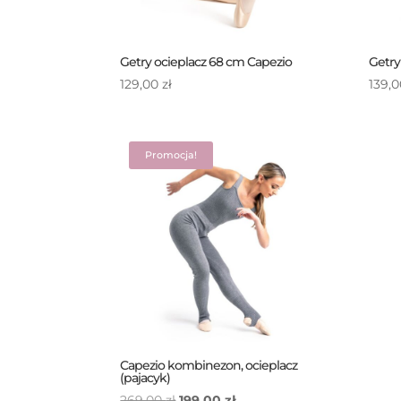
Getry ocieplacz 68 cm Capezio
Getry
129,00
zł
139,
Promocja!
Capezio kombinezon, ocieplacz
(pajacyk)
Pierwotna
Aktualna
269,00
zł
199,00
zł