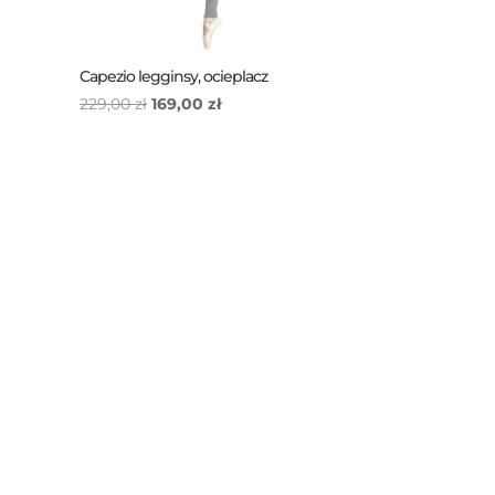
Capezio legginsy, ocieplacz
Pierwotna
Aktualna
229,00
zł
169,00
zł
cena
cena
wynosiła:
wynosi:
229,00 zł.
169,00 zł.