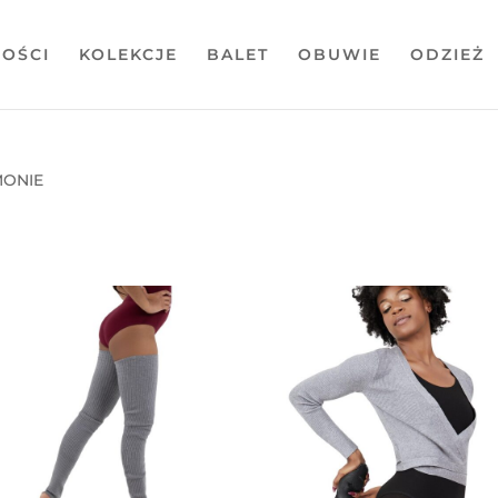
OŚCI
KOLEKCJE
BALET
OBUWIE
ODZIEŻ
MONIE
towane
g
wszych