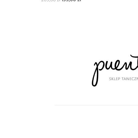
cena
cena
wynosiła:
wynosi:
269,00 zł.
199,00 zł.