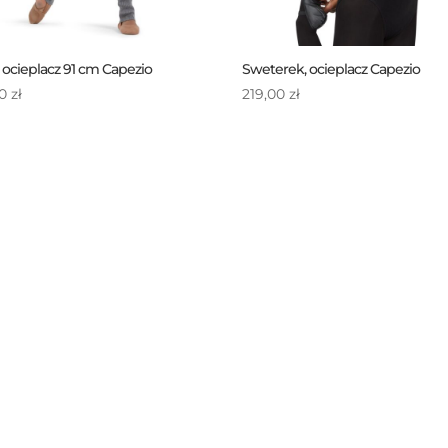
 ocieplacz 91 cm Capezio
Sweterek, ocieplacz Capezio
00
zł
219,00
zł