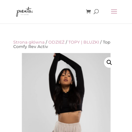
Strona główna
/
ODZIEŻ
/
TOPY | BLUZKI
/ Top
Comfy Rev Activ