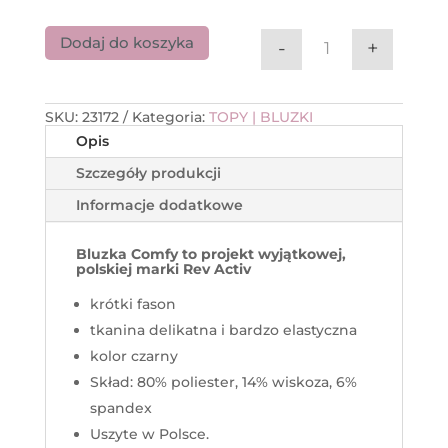
Dodaj do koszyka
-
+
ilość Top Comfy 
SKU:
23172
Kategoria:
TOPY | BLUZKI
Opis
Szczegóły produkcji
Informacje dodatkowe
Bluzka Comfy to
projekt wyjątkowej,
polskiej marki Rev Activ
krótki fason
tkanina delikatna i bardzo elastyczna
kolor czarny
Skład: 80% poliester, 14% wiskoza, 6%
spandex
Uszyte w Polsce.