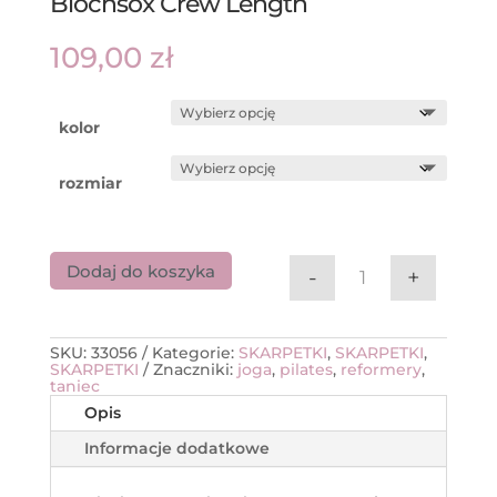
Blochsox Crew Length
109,00
zł
kolor
rozmiar
Dodaj do koszyka
-
+
ilość Skarpetki
SKU:
33056
Kategorie:
SKARPETKI
,
SKARPETKI
,
SKARPETKI
Znaczniki:
joga
,
pilates
,
reformery
,
taniec
Opis
Informacje dodatkowe