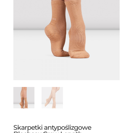
Skarpetki antypoślizgowe