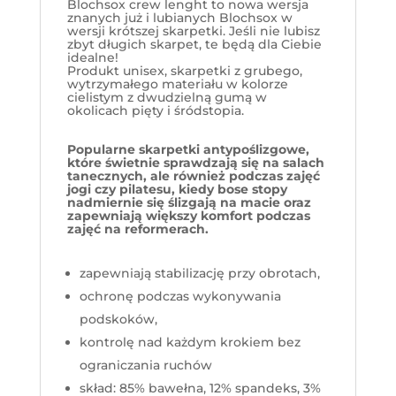
Blochsox crew lenght to nowa wersja
znanych już i lubianych Blochsox w
wersji krótszej skarpetki. Jeśli nie lubisz
zbyt długich skarpet, te będą dla Ciebie
idealne!
Produkt unisex, skarpetki z grubego,
wytrzymałego materiału w kolorze
cielistym z dwudzielną gumą w
okolicach pięty i śródstopia.
Popularne skarpetki antypoślizgowe,
które świetnie sprawdzają się na salach
tanecznych, ale również podczas zajęć
jogi czy pilatesu, kiedy bose stopy
nadmiernie się ślizgają na macie oraz
zapewniają większy komfort podczas
zajęć na reformerach.
zapewniają stabilizację przy obrotach,
ochronę podczas wykonywania
podskoków,
kontrolę nad każdym krokiem bez
ograniczania ruchów
skład: 85% bawełna, 12% spandeks, 3%