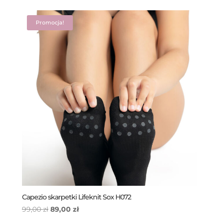
wynosiła:
wynosi:
119,00 zł.
99,00 zł.
Promocja!
Capezio skarpetki Lifeknit Sox H072
Pierwotna
Aktualna
99,00
zł
89,00
zł