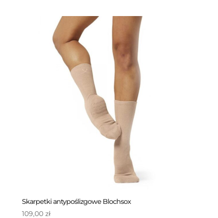
cena
cena
wynosiła:
wynosi:
99,00 zł.
89,00 zł.
Skarpetki antypoślizgowe Blochsox
109,00
zł