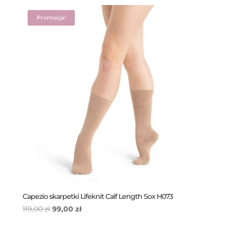
Promocja!
Capezio skarpetki Lifeknit Calf Length Sox H073
Pierwotna
Aktualna
119,00
zł
99,00
zł
cena
cena