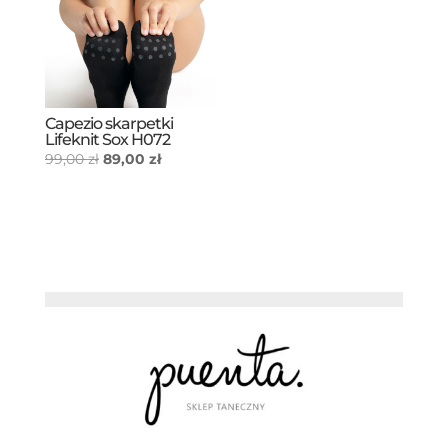
Capezio skarpetki
Lifeknit Sox H072
Pierwotna
Aktualna
99,00
zł
89,00
zł
cena
cena
wynosiła:
wynosi:
99,00 zł.
89,00 zł.