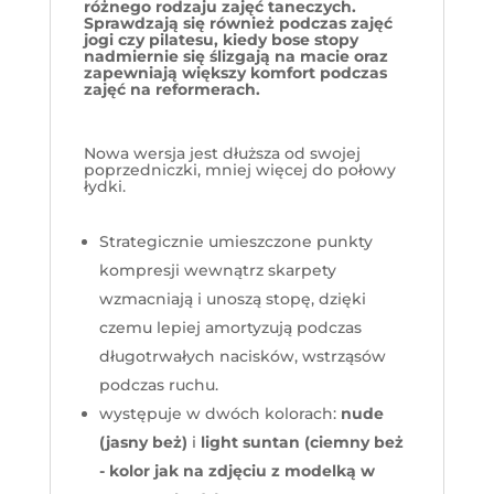
różnego rodzaju zajęć taneczych.
Sprawdzają się również podczas zajęć
jogi czy pilatesu, kiedy bose stopy
nadmiernie się ślizgają na macie oraz
zapewniają większy komfort podczas
zajęć na reformerach.
Nowa wersja jest dłuższa od swojej
poprzedniczki, mniej więcej do połowy
łydki.
Strategicznie
umieszczone
punkty
kompresji
wewnątrz
skarpety
wzmacniają
i
u
n
oszą stopę
, dzięki
czemu lepiej amortyzują podczas
długotrwałych
nacisków, wstrząsów
podczas ruchu.
występuje w dwóch kolorach:
nude
(jasny beż)
i
light suntan (ciemny beż
- kolor jak na zdjęciu z modelką w