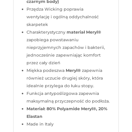
czarnym body)
Przędza
Wicking
poprawia
wentylację
i
ogólną
oddychalność
skarpetek
C
harakterystyczny
materiał
Meryl®
zapobiega
powstawaniu
nieprzyjemnych
zapachów
i
bakterii
,
jednocześnie
zapewniając
komfort
przez
cały
dzień
Miękka
podeszwa
Meryl®
zapewnia
również
uczucie
drugiej
skóry
,
która
ideal
nie
przylega
do
łuku
stopy
.
Fu
nkcja anty
poślizgowa
zapewnia
maksymalną
przyczepność
do
podłoża
.
Materiał: 80% Polyamide Meryl®, 20%
Elastan
Made in Italy