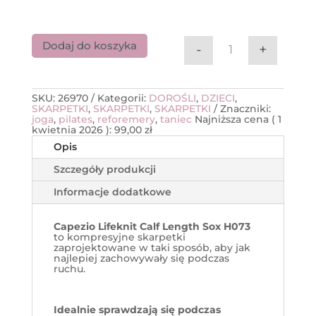
Dodaj do koszyka
-
+
ilość Capezio sk
SKU:
26970
Kategorii:
DOROŚLI
,
DZIECI
,
SKARPETKI
,
SKARPETKI
,
SKARPETKI
Znaczniki:
joga
,
pilates
,
reforemery
,
taniec
Najniższa cena (
1
kwietnia 2026
):
99,00
zł
Opis
Szczegóły produkcji
Informacje dodatkowe
Capezio Lifeknit Calf Length Sox H073
to kompresyjne skarpetki
zaprojektowane w taki sposób, aby jak
najlepiej zachowywały się podczas
ruchu.
Idealnie sprawdzają się podczas