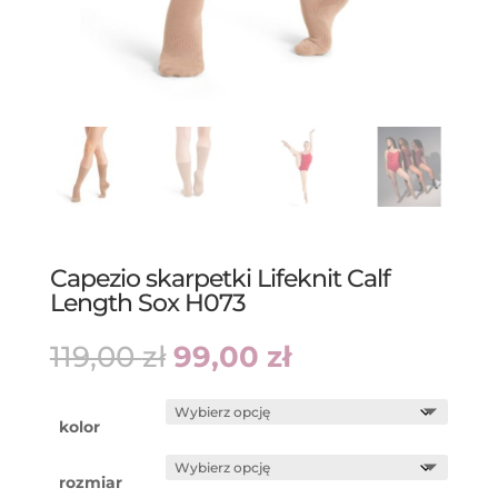
Capezio skarpetki Lifeknit Calf
Length Sox H073
Pierwotna
Aktualna
119,00
zł
99,00
zł
cena
cena
wynosiła:
wynosi:
119,00 zł.
99,00 zł.
kolor
rozmiar