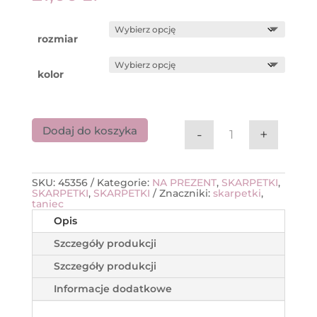
rozmiar
kolor
Dodaj do koszyka
-
+
ilość Skarpetki 
SKU:
45356
Kategorie:
NA PREZENT
,
SKARPETKI
,
SKARPETKI
,
SKARPETKI
Znaczniki:
skarpetki
,
taniec
Opis
Szczegóły produkcji
Szczegóły produkcji
Informacje dodatkowe