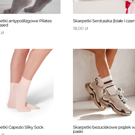
etki antypoślizgowe Pilates
Skarpetki Serduszka (białe i czar
ssed
18,00
zł
0
zł
etki Capezio Silky Sock
Skarpetki bezuciskowe prążek 
paski
0
zł