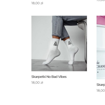
18,00
zł
Skarpetki No Bad Vibes
18,00
zł
Skarp
18,0