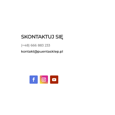
SKONTAKTUJ SIĘ
(+48) 666 883 233
kontakt@puentasklep.pl