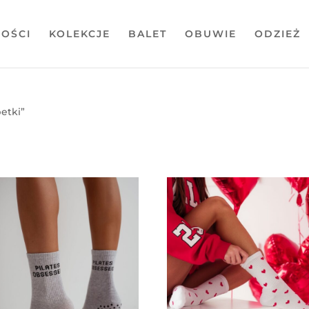
OŚCI
KOLEKCJE
BALET
OBUWIE
ODZIEŻ
etki”
e
h