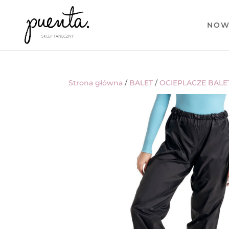
NOW
Strona główna
/
BALET
/
OCIEPLACZE BAL