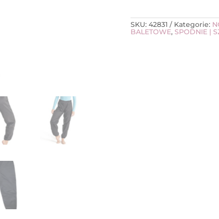
SKU:
42831
Kategorie:
N
BALETOWE
,
SPODNIE | 