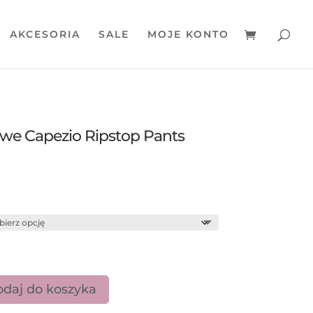
AKCESORIA
SALE
MOJE KONTO
owe Capezio Ripstop Pants
daj do koszyka
e baletowe Capezio Ripstop Pants