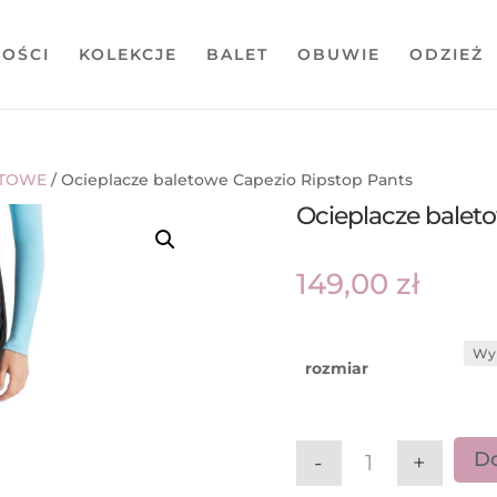
OŚCI
KOLEKCJE
BALET
OBUWIE
ODZIEŻ
ETOWE
/ Ocieplacze baletowe Capezio Ripstop Pants
Ocieplacze balet
149,00
zł
rozmiar
Do
-
+
ilość Ocieplacz