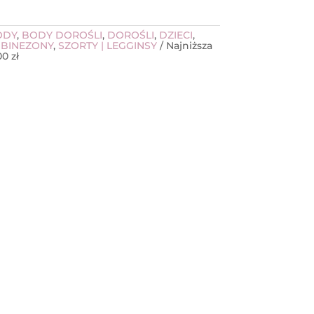
ODY
,
BODY DOROŚLI
,
DOROŚLI
,
DZIECI
,
MBINEZONY
,
SZORTY | LEGGINSY
Najniższa
,00
zł