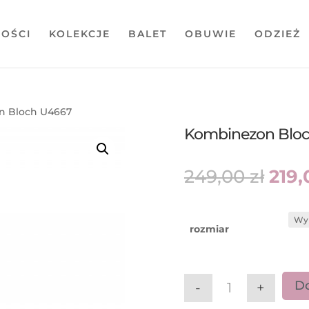
OŚCI
KOLEKCJE
BALET
OBUWIE
ODZIEŻ
n Bloch U4667
Kombinezon Blo
Pie
249,00
zł
219
cen
wyno
249,
rozmiar
Do
-
+
ilość Kombinez