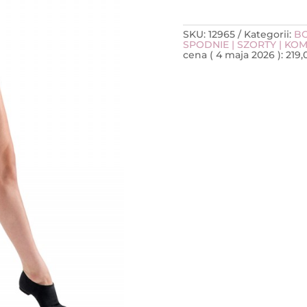
SKU:
12965
Kategorii:
B
SPODNIE | SZORTY | KO
cena (
4 maja 2026
):
219