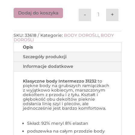
Dodaj do koszyka
-
+
ilość Klasyczne 
SKU:
33618
Kategorie:
BODY DOROŚLI
,
BODY
DOROŚLI
Opis
Szczegóły produkcji
Informacje dodatkowe
Klasyczne body Intermezzo 31232
to
piękne body na grubszych ramiączkach
z wyjątkowo kobiecym, marszczonym
dekoltem z przodu i z tyłu. Kształt i
głębokość obu dekoltów pieknie
odsłania linię szyi i pleców, ale
jednocześnie jest bardzo komfortowa.
Skład: 92% meryl 8% elastan
podszewka na całym przodzie body